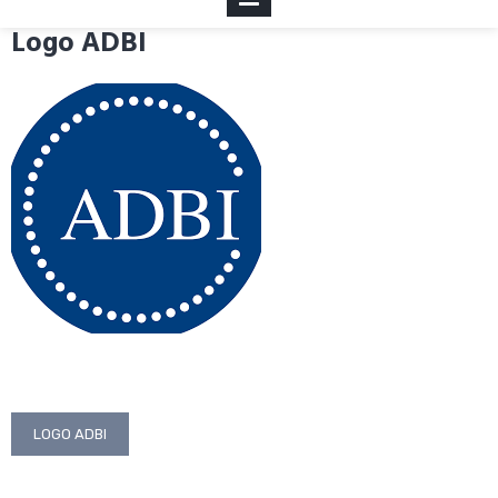
Logo ADBI
MENU
Điều
LOGO ADBI
hướng