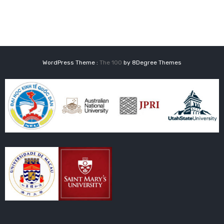
bài
viết
WordPress Theme :
The 100
by 8Degree Themes